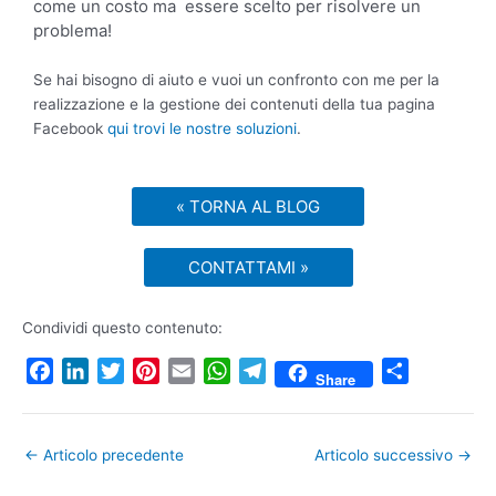
come un costo ma essere scelto per risolvere un
problema!
Se hai bisogno di aiuto e vuoi un confronto con me per la
realizzazione e la gestione dei contenuti della tua pagina
Facebook
qui trovi le nostre soluzioni
.
« TORNA AL BLOG
CONTATTAMI »
Condividi questo contenuto:
F
L
T
P
E
W
T
C
Share
a
i
w
i
m
h
e
o
c
n
i
n
a
a
l
n
e
k
t
t
i
t
e
d
←
Articolo precedente
Articolo successivo
→
b
e
t
e
l
s
g
i