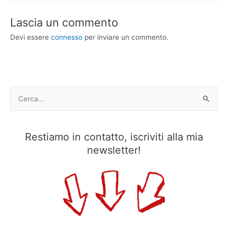
o
d
e
r
A
r
v
o
I
r
e
p
a
i
Lascia un commento
k
n
s
p
m
d
Devi essere
connesso
per inviare un commento.
t
i
C
e
r
Restiamo in contatto, iscriviti alla mia
c
newsletter!
a
: