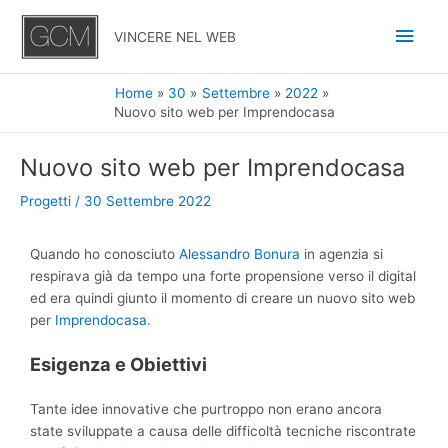
Vai
Men
al
VINCERE NEL WEB
contenuto
princ
Home
30
Settembre
2022
Nuovo sito web per Imprendocasa
Navigazione
Nuovo sito web per Imprendocasa
articoli
Progetti
/
30 Settembre 2022
Quando ho conosciuto
Alessandro Bonura
in agenzia si
respirava già da tempo una forte propensione verso il digital
ed era quindi giunto il momento di creare un nuovo sito web
per
Imprendocasa
.
Esigenza e Obiettivi
Tante idee innovative che purtroppo non erano ancora
state sviluppate a causa delle difficoltà tecniche riscontrate