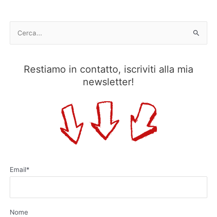
C
e
r
Restiamo in contatto, iscriviti alla mia
c
newsletter!
a
:
Email*
Nome