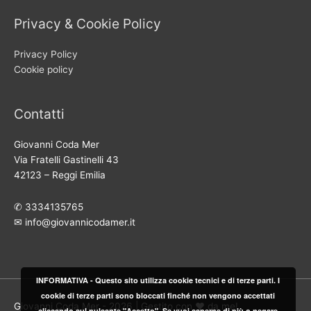
Privacy & Cookie Policy
Privacy Policy
Cookie policy
Contatti
Giovanni Coda Mer
Via Fratelli Gastinelli 43
42123 – Reggi Emilia
✆ 3334135765
✉︎ info@giovannicodamer.it
INFORMATIVA - Questo sito utilizza cookie tecnici e di terze parti. I
cookie di terze parti sono bloccati finché non vengono accettati
Giovanni Coda Mer
- 2026 | Gestito con ♥︎ da me!
cliccando sul pulsante "Accetto". Se vuoi saperne di più o negare