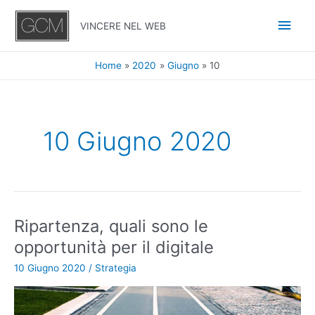
Vai
Men
al
VINCERE NEL WEB
contenuto
princ
Home
2020
Giugno
10
10 Giugno 2020
Ripartenza, quali sono le
Ripartenza,
quali
opportunità per il digitale
sono
10 Giugno 2020
/
Strategia
le
opportunità
per