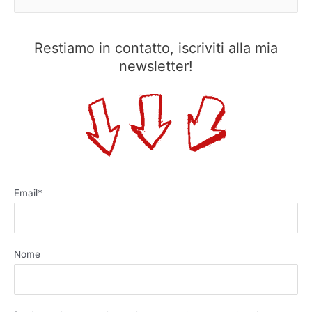
e
r
Restiamo in contatto, iscriviti alla mia
c
newsletter!
a
:
Email*
Nome